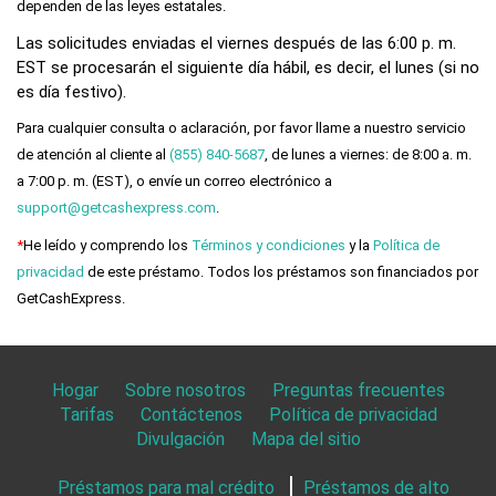
Las solicitudes enviadas el viernes después de las 6:00 p. m.
EST se procesarán el siguiente día hábil, es decir, el lunes (si no
es día festivo).
Para cualquier consulta o aclaración, por favor llame a nuestro servicio
de atención al cliente al
(855) 840-5687
, de lunes a viernes: de 8:00 a. m.
a 7:00 p. m. (EST), o envíe un correo electrónico a
support@getcashexpress.com
.
*
He leído y comprendo los
Términos y condiciones
y la
Política de
privacidad
de este préstamo. Todos los préstamos son financiados por
GetCashExpress.
Hogar
Sobre nosotros
Preguntas frecuentes
Tarifas
Contáctenos
Política de privacidad
Divulgación
Mapa del sitio
Préstamos para mal crédito
Préstamos de alto
riesgo
Préstamos flexibles
Préstamos de día de